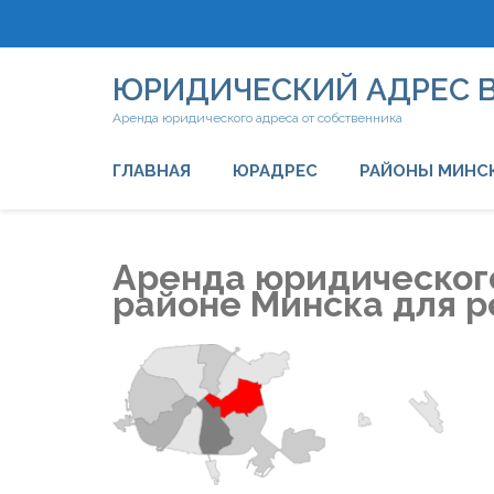
Перейти
ЮРИДИЧЕСКИЙ АДРЕС 
к
содержимому
Аренда юридического адреса от собственника
(нажмите
Enter)
ГЛАВНАЯ
ЮРАДРЕС
РАЙОНЫ МИНС
Аренда юридическог
районе Минска для 